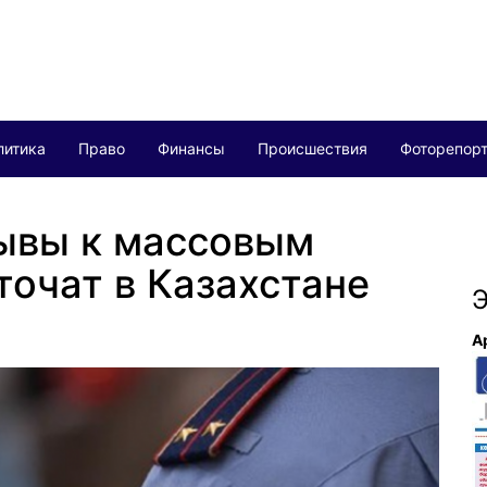
литика
Право
Финансы
Происшествия
Фоторепор
зывы к массовым
очат в Казахстане
Э
А