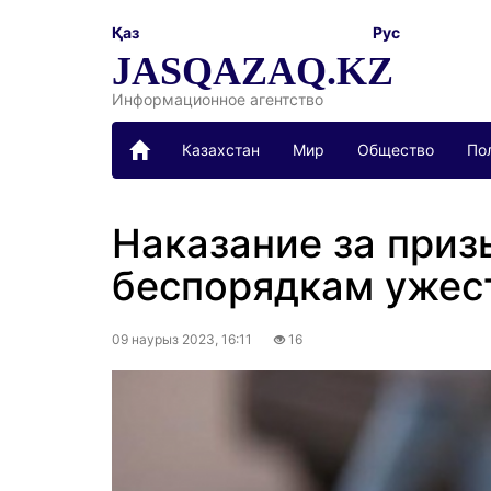
Қаз
Рус
JASQAZAQ.KZ
Информационное агентство
Казахстан
Мир
Общество
По
Наказание за при
беспорядкам ужест
09 наурыз 2023, 16:11
16