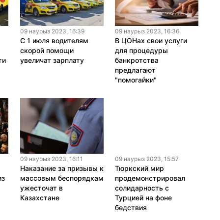
09 наурыз 2023, 16:39
09 наурыз 2023, 16:36
С 1 июля водителям
В ЦОНах свои услуги
скорой помощи
для процедуры
ти
увеличат зарплату
банкротства
предлагают
"помогайки"
09 наурыз 2023, 16:11
09 наурыз 2023, 15:57
Наказание за призывы к
Тюркский мир
из
массовым беспорядкам
продемонстрировал
ужесточат в
солидарность с
Казахстане
Турцией на фоне
бедствия